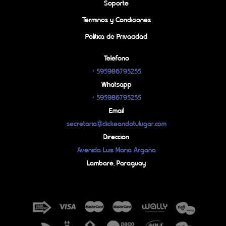
Soporte
Términos y Condiciones
Política de Privacidad
Teléfono
+ 595986795255
Whatsapp
+ 595986795255
Email
secretaria@clickeandotulugar.com
Dirección
Avenida Luis Maria Argaña
Lambaré, Paraguay