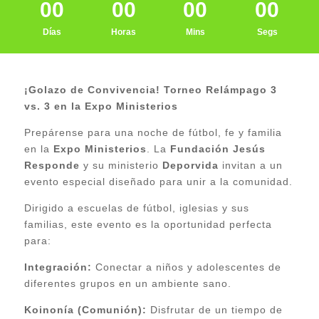
00
00
00
00
c
o
Días
Horas
Mins
Segs
¡Golazo de Convivencia! Torneo Relámpago 3
vs. 3 en la Expo Ministerios
Prepárense para una noche de fútbol, fe y familia
en la
Expo Ministerios
. La
Fundación Jesús
Responde
y su ministerio
Deporvida
invitan a un
evento especial diseñado para unir a la comunidad.
Dirigido a escuelas de fútbol, iglesias y sus
familias, este evento es la oportunidad perfecta
para:
Integración:
Conectar a niños y adolescentes de
diferentes grupos en un ambiente sano.
Koinonía (Comunión):
Disfrutar de un tiempo de